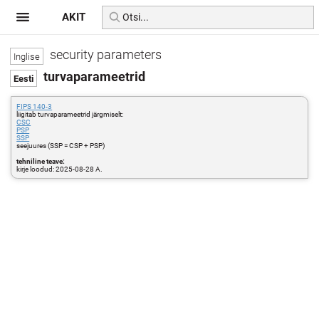
AKIT
security parameters
turvaparameetrid
FIPS 140-3
liigitab turvaparameetrid järgmiselt:
CSC
PSP
SSP
seejuures (SSP = CSP + PSP)
tehniline teave:
kirje loodud: 2025-08-28 A.