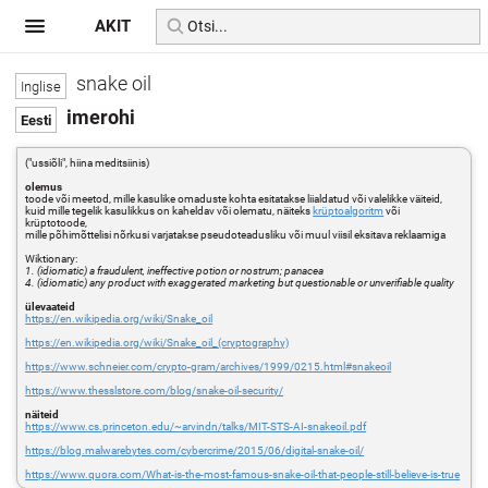
AKIT
snake oil
imerohi
("ussiõli", hiina meditsiinis)
olemus
toode või meetod, mille kasulike omaduste kohta esitatakse liialdatud või valelikke väiteid,
kuid mille tegelik kasulikkus on kaheldav või olematu, näiteks
krüptoalgoritm
või
krüptotoode,
mille põhimõttelisi nõrkusi varjatakse pseudoteadusliku või muul viisil eksitava reklaamiga
Wiktionary:
1. (idiomatic) a fraudulent, ineffective potion or nostrum; panacea
4. (idiomatic) any product with exaggerated marketing but questionable or unverifiable quality
ülevaateid
https://en.wikipedia.org/wiki/Snake_oil
https://en.wikipedia.org/wiki/Snake_oil_(cryptography)
https://www.schneier.com/crypto-gram/archives/1999/0215.html#snakeoil
https://www.thesslstore.com/blog/snake-oil-security/
näiteid
https://www.cs.princeton.edu/~arvindn/talks/MIT-STS-AI-snakeoil.pdf
https://blog.malwarebytes.com/cybercrime/2015/06/digital-snake-oil/
https://www.quora.com/What-is-the-most-famous-snake-oil-that-people-still-believe-is-true