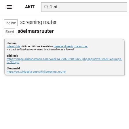
AKIT
screening router
sõelmarsruuter
olemus
tulemüüris
või tulemüürina kasutatav
pakette filtreeriv
marsruuter
=
a packet-filtering router used in a firewall or as a firewall
piltlikult
https://image.slidesharecdn.com/week14-090722062329-phpapp02/95/week14groupb-
5-728.jpg
ülevaateid
https://en.wikipedia.org/wiki/Screening_router