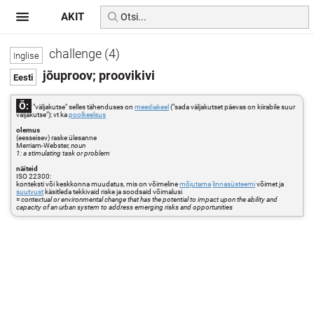
AKIT
challenge (4)
jõuproov; proovikivi
Õ:
"väljakutse" selles tähenduses on
meediakeel
("sada väljakutset päevas on kiirabile suur
väljakutse"); vt ka
poolkeelsus
olemus
(eesseisev) raske ülesanne
Merriam-Webster,
noun
1: a stimulating task or problem
näiteid
ISO 22300:
konteksti või keskkonna muudatus, mis on võimeline
mõjutama
linnasüsteemi
võimet ja
suutvust
käsitleda tekkivaid riske ja soodsaid võimalusi
=
contextual or environmental change that has the potential to impact upon the ability and
capacity of an urban system to address emerging risks and opportunities