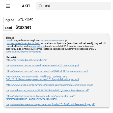
AKIT
Stuxnet
Stuxnet
olemus
usside
sari, mille sihtmärgiks on
superviisorsüsteemid
ja
programmeeritavad kontrollerid
suurtel taristuobjektidel (elektrijaamad, tehased jt); algselt oli
mõeldud levitamiseks
mälupulkade
kaudu; avastati 2010 Iraanis, uraanirikastuse
tsentrifuugide juhtimissüsteemis; loetakse esimeseks küberrelvaks; kasutas ära MS
Windowsi
nullpäeva turvaaugud
ülevaateid
https://en.wikipedia.org/wiki/Stuxnet
https://www.cs.utexas.edu/~shmat/courses/cs361s/stuxnet.pdf
https://www.cs.bu.edu/~goldbe/teaching/HW55815/presos/stuxnet.pdf
https://www2.cs.arizona.edu/~collberg/Teaching/466-
566/2012/Resources/presentations/2012/topic9-final/report.pdf
https://www.afcea.org/committees/cyber/documents/thehistoryofstuxnet.pdf
https://ccdcoe.org/uploads/2018/10/Falco2012_StuxnetFactsReport.pdf
https://scholarlycommons.law.case.edu/cgi/viewcontent.cgi?
referer=&httpsredir=1&article=1009&context=jil
https://www.langner.com/wp-content/uploads/2017/03/to-kill-a-centrifuge.pdf