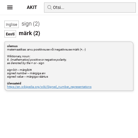
AKIT
sign (2)
märk (2)
olemus
matemaatikas: arvu positiivsuse või negatiivsuse märk (+, -)
Wiktionary, noun:
6. (mathematics) positive or negative polarity,
as denoted by the + or - sign
sign bit
-- märgibitt
signed number
-- märgiga arv
signed value
-- märgiga väärtus
ülevaateid
https://en.wikipedia.org/wiki/Signed_number_representations