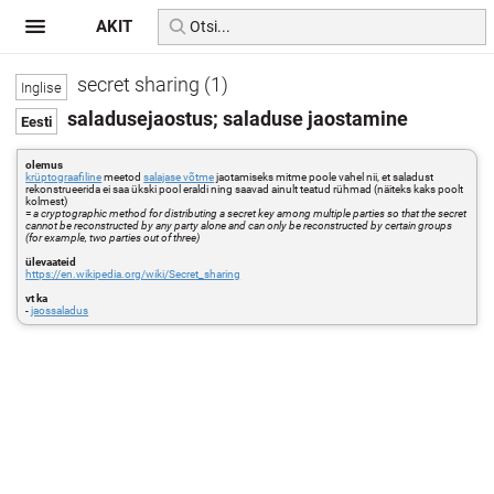
AKIT
secret sharing (1)
saladusejaostus; saladuse jaostamine
olemus
krüptograafiline
meetod
salajase võtme
jaotamiseks mitme poole vahel nii, et saladust
rekonstrueerida ei saa ükski pool eraldi ning saavad ainult teatud rühmad (näiteks kaks poolt
kolmest)
=
a cryptographic method for distributing a secret key among multiple parties so that the secret
cannot be reconstructed by any party alone and can only be reconstructed by certain groups
(for example, two parties out of three)
ülevaateid
https://en.wikipedia.org/wiki/Secret_sharing
vt ka
-
jaossaladus