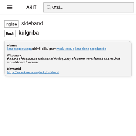
AKIT
sideband
külgriba
olemus
kandesagedusega
ülal või all külgnev
moduleeritud
kandelaine
sagedusriba
Wiktionary:
the band of frequencies each side of the frequency of a carrier wave; formed as a result of
modulation of the carrier
ülevaateid
https://en.wikipedia.org/wiki/Sideband