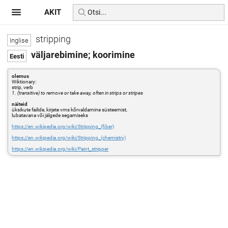
AKIT
stripping
väljarebimine; koorimine
olemus
Wiktionary:
strip, verb
1. (transitive) to remove or take away, often in strips or stripes
näiteid
üksikute failide, kirjete vms kõrvaldamine süsteemist,
lubatavana või jälgede segamiseks
https://en.wikipedia.org/wiki/Stripping_(fiber)
https://en.wikipedia.org/wiki/Stripping_(chemistry)
https://en.wikipedia.org/wiki/Paint_stripper