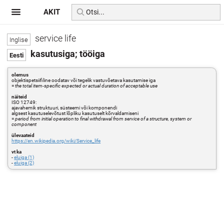
AKIT
service life
kasutusiga; tööiga
olemus
objektispetsiifiline oodatav või tegelik vastuvõetava kasutamise iga
=
the total item-specific expected or actual duration of acceptable use
näiteid
ISO 12749:
ajavahemik struktuuri, süsteemi või komponendi
algsest kasutuselevõtust lõpliku kasutuselt kõrvaldamiseni
=
period from initial operation to final withdrawal from service of a structure, system or
component
ülevaateid
https://en.wikipedia.org/wiki/Service_life
vt ka
-
eluiga (1)
-
eluiga (2)