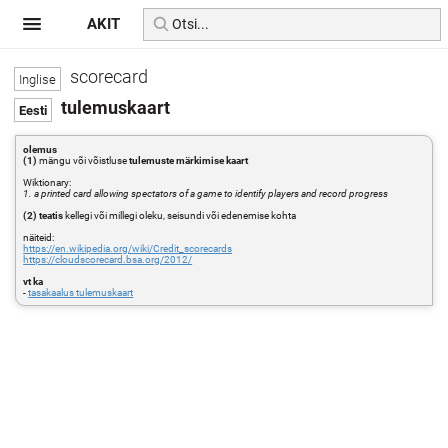
AKIT
scorecard
tulemuskaart
olemus
(1)
mängu või võistluse
tulemuste märkimise kaart
Wiktionary:
1. a printed card allowing spectators of a game to identify players and record progress
(2) teatis
kellegi või millegi oleku, seisundi või edenemise kohta
näiteid:
https://en.wikipedia.org/wiki/Credit_scorecards
https://cloudscorecard.bsa.org/2012/
vt ka
-
tasakaalus tulemuskaart