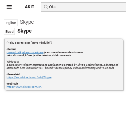
AKIT
Skype
Skype
( < sky peer-to-peer, "taeva-võrdvõrk")
olemus
omanduslik
rakendustarkvara
ja andmesideteenuste süsteem:
tekstsõnumid, kõne- ja videotelefon, videkonverents
Wikipedia:
a proprietary telecommunications application operated by Skype Technologies, a division of
Microsoft, best known for VoIP-based videotelephony, videoconferencing and voice calls
ülevaateid
https://en.wikipedia.org/wiki/Skype
veebisait
https://www.skype.com/en/