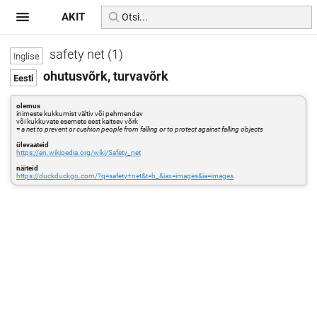
AKIT
safety net (1)
ohutusvõrk, turvavõrk
olemus
inimeste kukkumist vältiv või pehmendav
või kukkuvate esemete eest kaitsev võrk
=
a net to prevent or cushion people from falling or to protect against falling objects
ülevaateid
https://en.wikipedia.org/wiki/Safety_net
näiteid
https://duckduckgo.com/?q=safety+net&t=h_&iax=images&ia=images