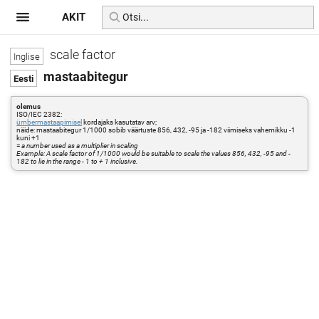
AKIT
scale factor
mastaabitegur
olemus
ISO/IEC 2382:
ümbermastaapimisel
kordajaks kasutatav arv;
näide: mastaabitegur 1/1000 sobib väärtuste 856, 432, -95 ja -182 viimiseks vahemikku -1
kuni +1
=
a number used as a multiplier in scaling
Example: A scale factor of 1/1000 would be suitable to scale the values 856, 432, -95 and -
182 to lie in the range - 1 to + 1 inclusive.