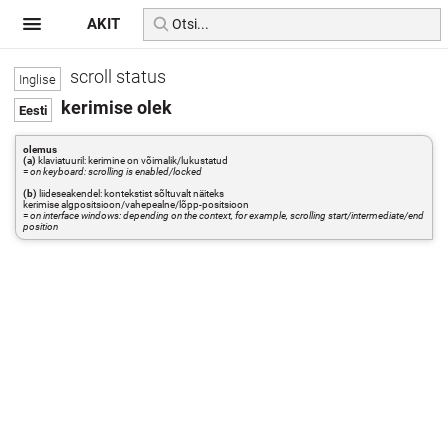
AKIT
scroll status
kerimise olek
olemus
(a)
klaviatuuril: kerimine on võimalik/lukustatud
=
on keyboard: scrolling is enabled/locked
(b)
liideseakendel: kontekstist sõltuvalt näiteks
kerimise algpositsioon/vahepealne/lõpp-positsioon
=
on interface windows: depending on the context, for example, scrolling start/intermediate/end
position