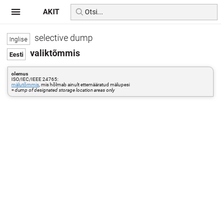
AKIT
selective dump
valiktõmmis
olemus
ISO/IEC/IEEE 24765:
mälutõmmis
, mis hõlmab ainult ettemääratud mälupesi
=
dump of designated storage location areas only