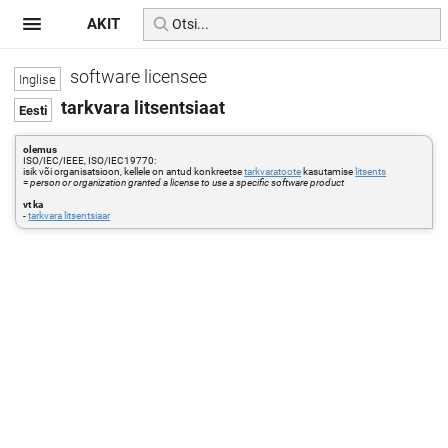
AKIT
software licensee
tarkvara litsentsiaat
olemus
ISO/IEC/IEEE, ISO/IEC19770:
isik või organisatsioon, kellele on antud konkreetse
tarkvaratoote
kasutamise
litsents
=
person or organization granted a license to use a specific software product
vt ka
-
tarkvara litsentsiaar