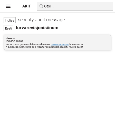
AKIT
security audit message
turvarevisjonisõnum
olemus
ISO/IEC 10181:
sõnum, mis genereeritakse revideeritava
turvasündmuse
tulemusena
=
a message generated as a result of an auditable security-related event