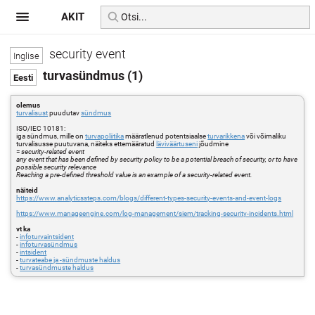
AKIT
security event
turvasündmus (1)
olemus
turvalisust
puudutav
sündmus
ISO/IEC 10181:
iga sündmus, mille on
turvapoliitika
määratlenud potentsiaalse
turvarikkena
või võimaliku
turvalisusse puutuvana, näiteks ettemääratud
läviväärtuseni
jõudmine
=
security-related event
any event that has been defined by security policy to be a potential breach of security, or to have
possible security relevance
Reaching a pre-defined threshold value is an example of a security-related event.
näiteid
https://www.analyticssteps.com/blogs/different-types-security-events-and-event-logs
https://www.manageengine.com/log-management/siem/tracking-security-incidents.html
vt ka
-
infoturvaintsident
-
infoturvasündmus
-
intsident
-
turvateabe ja -sündmuste haldus
-
turvasündmuste haldus