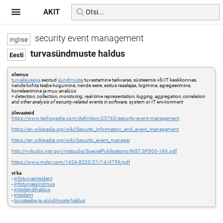
AKIT
security event management
turvasündmuste haldus
olemus
turvalisusega
seotud
sündmuste
tuvastamine tarkvaras, süsteemis või IT keskkonnas,
nende kohta teabe kogumine, nende seire, esitus reaalajas, logimine, agregeerimine,
korreleerimine ja muu analüüs
=
detection, collection, monitoring, real-time representation, logging, aggregation, correlation
and other analysis of security-related events in software, system or IT environment
ülevaateid
https://www.techopedia.com/definition/25763/security-event-management
https://en.wikipedia.org/wiki/Security_information_and_event_management
https://en.wikipedia.org/wiki/Security_event_manager
http://nvlpubs.nist.gov/nistpubs/SpecialPublications/NIST.SP.800-184.pdf
https://www.mdpi.com/1424-8220/21/14/4759/pdf
vt ka
-
infoturvaintsident
-
infoturvasündmus
-
intsidendihaldus
-
intsident
-
turvateabe ja -sündmuste haldus