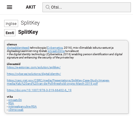
AKIT
SplitKey
SplitKey
olemus
digitaalidentiteedi
tehnoloogia (
Cybernetica
, 2016), mis võimaldab isikutuvastust ja
digitaalsigneerimist ning tõstab
privaatvõtme
turvalisust
=
the digital identity technology (Cybernetica, 2016) enabling person identification and digital
signature and enhancing the security of the private key
ülevaateid
https://e-estoniax.com/solution/splitkey/
https://cyber.ee/solutions/digital-identity/
https://csrc.nist.gov/CSRC/media/Presentations/SplitKey-Case-Study/images-
media/Kalu%20and%20van-de-Poll-threshold-crypto-March-2019.pdf
https://doi.org/10.1007/978-3-319-66402-6_19
vt ka
-
privaatvõti
-
RSA
-
mitmealgarvuline RSA
-
võtme osak