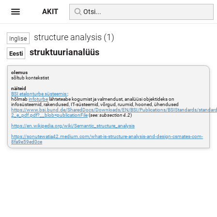
AKIT
structure analysis (1)
struktuurianalüüs
olemus
sõltub kontekstist
näiteid
BSI etalonturbe süsteemis:
:
hõlmab
infoturbe
lähteteabe kogumist ja valmendust, analüüsi objektideks on
infosüsteemid, rakendused, IT-süsteemid, võrgud, ruumid, hooned, ühendused
https://www.bsi.bund.de/SharedDocs/Downloads/EN/BSI/Publications/BSIStandards/standar
2_e_pdf.pdf?__blob=publicationFile
(
see: subsection 4.2
)
https://en.wikipedia.org/wiki/Semantic_structure_analysis
https://sonutewatia42.medium.com/what-is-structure-analysis-and-design-csmates-com-
8fa9e59ed0ce