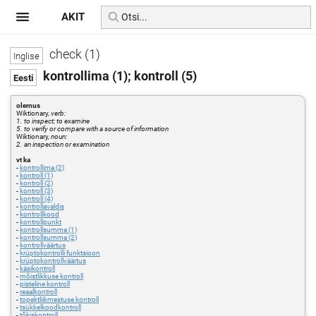
AKIT
check (1)
kontrollima (1); kontroll (5)
olemus
Wiktionary,
verb:
1. to inspect; to examine
5. to verify or compare with a source of information
Wiktionary,
noun:
2. an inspection or examination
vt ka
-
kontrollima (2)
-
kontroll (1)
-
kontroll (2)
-
kontroll (3)
-
kontroll (4)
-
kontrollavaldis
-
kontrollkood
-
kontrollpunkt
-
kontrollsumma (1)
-
kontrollsumma (2)
-
kontrollväärtus
-
krüptokontrolli funktsioon
-
krüptokontrollväärtus
-
käsikontroll
-
mõistlikkuse kontroll
-
pisteline kontroll
-
reaalkontroll
-
topektliikmestuse kontroll
-
tsükkelkoodkontroll
-
tõkiskontroll