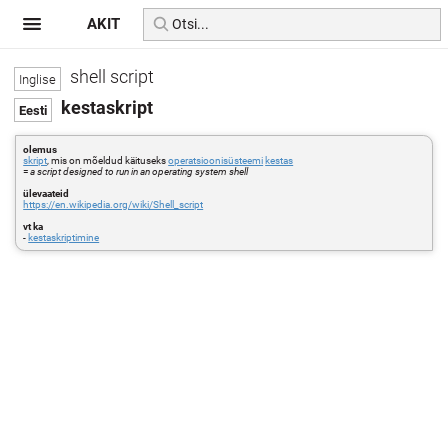
AKIT
shell script
kestaskript
olemus
skript
, mis on mõeldud käituseks
operatsioonisüsteemi
kestas
=
a script designed to run in an operating system shell
ülevaateid
https://en.wikipedia.org/wiki/Shell_script
vt ka
-
kestaskriptimine