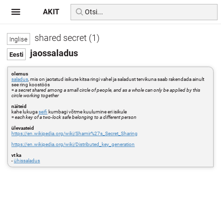
AKIT
shared secret (1)
jaossaladus
olemus
saladus
, mis on jaotatud isikute kitsa ringi vahel ja saladust tervikuna saab rakendada ainult
see ring koostöös
=
a secret shared among a small circle of people, and as a whole can only be applied by this
circle working together
näiteid
kahe lukuga
seifi
kumbagi võtme kuulumine eri isikule
=
each key of a two-lock safe belonging to a different person
ülevaateid
https://en.wikipedia.org/wiki/Shamir%27s_Secret_Sharing
https://en.wikipedia.org/wiki/Distributed_key_generation
vt ka
-
ühissaladus