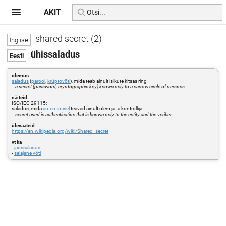
AKIT
shared secret (2)
ühissaladus
olemus
saladus
(
parool
,
krüptovõti
), mida teab ainult isikute kitsas ring
=
a secret (password, cryptographic key) known only to a narrow circle of persons
näiteid
ISO/IEC 29115:
saladus, mida
autentimisel
teavad ainult olem ja ta kontrollija
=
secret used in authentication that is known only to the entity and the verifier
ülevaateid
https://en.wikipedia.org/wiki/Shared_secret
vt ka
-
jaossaladus
-
salajane võti