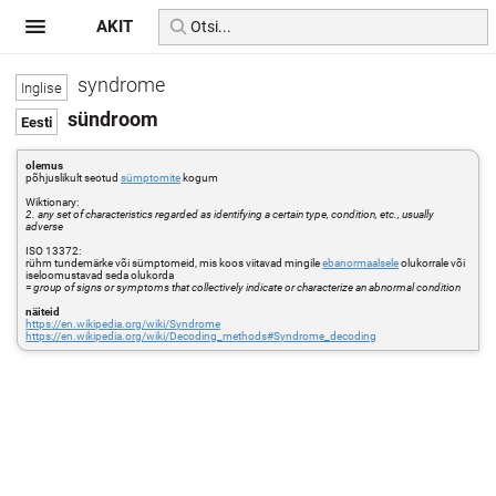
AKIT
syndrome
sündroom
olemus
põhjuslikult seotud
sümptomite
kogum
Wiktionary:
2. any set of characteristics regarded as identifying a certain type, condition, etc., usually
adverse
ISO 13372:
rühm tundemärke või sümptomeid, mis koos viitavad mingile
ebanormaalsele
olukorrale või
iseloomustavad seda olukorda
=
group of signs or symptoms that collectively indicate or characterize an abnormal condition
näiteid
https://en.wikipedia.org/wiki/Syndrome
https://en.wikipedia.org/wiki/Decoding_methods#Syndrome_decoding