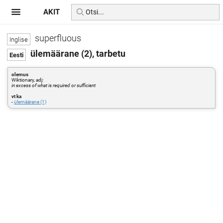
AKIT
superfluous
ülemäärane (2), tarbetu
olemus
Wiktionary, adj:
in excess of what is required or sufficient
vt ka
-
ülemäärane (1)