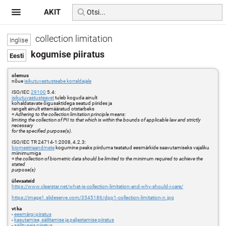
AKIT
collection limitation
kogumise piiratus
olemus
nõue
isikutuvastusteabe korraldajale
ISO/IEC
29100
5.4:
isikutuvastusteavet
tuleb koguda ainult
kohaldatavate õigusaktidega seatud piirides ja
rangelt ainult ettemääratud otstarbeks
=
Adhering to the collection limitation principle means:
limiting the collection of PII to that which is within the bounds of applicable law and strictly
necessary
for the specified purpose(s)
.
ISO/IEC TR 24714-1:2008, 4.2.3:
biomeetriaandmete
kogumine peaks piirduma teatatud eesmärkide saavutamiseks vajaliku
miinimumiga
=
the collection of biometric data should be limited to the minimum required to achieve the
stated
purpose(s)
ülevaateid
https://www.clearstar.net/what-is-collection-limitation-and-why-should-i-care/
https://image1.slideserve.com/3545186/dpp1-collection-limitation-n.jpg
vt ka
-
eesmärgi piiratus
-
kasutamise, säilitamise ja paljastamise piiratus
-
säilitusaja piiratus