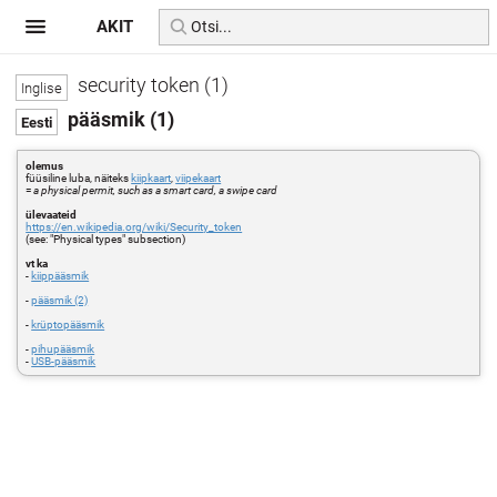
AKIT
security token (1)
pääsmik (1)
olemus
füüsiline luba, näiteks
kiipkaart
,
viipekaart
=
a physical permit, such as a smart card, a swipe card
ülevaateid
https://en.wikipedia.org/wiki/Security_token
(see: "Physical types" subsection)
vt ka
-
kiippääsmik
-
pääsmik (2)
-
krüptopääsmik
-
pihupääsmik
-
USB-pääsmik