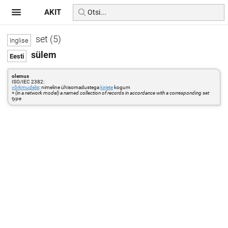
AKIT
set (5)
sülem
olemus
ISO/IEC 2382:
võrkmudelis
: nimeline ühisomadustega
kirjete
kogum
=
(in a network model) a named collection of records in accordance with a corresponding set
type