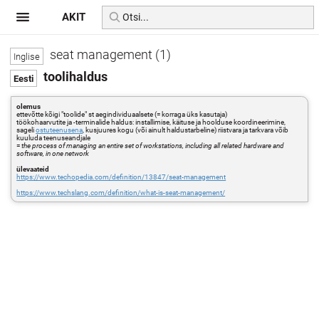
AKIT
seat management (1)
toolihaldus
olemus
ettevõtte kõigi "toolide" st aegindividuaalsete (= korraga üks kasutaja)
töökohaarvutite ja -terminalide haldus: installimise, käituse ja hoolduse koordineerimine,
sageli
ostuteenusena
, kusjuures kogu (või ainult haldustarbeline) riistvara ja tarkvara võib
kuuluda teenuseandjale
=
the process of managing an entire set of workstations, including all related hardware and
software, in one network
ülevaateid
https://www.techopedia.com/definition/13847/seat-management
https://www.techslang.com/definition/what-is-seat-management/