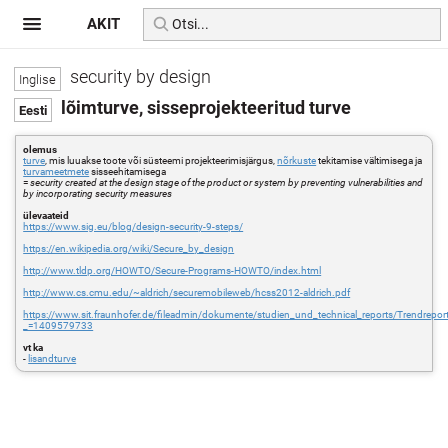
AKIT
security by design
lõimturve, sisseprojekteeritud turve
olemus
turve
, mis luuakse toote või süsteemi projekteerimisjärgus,
nõrkuste
tekitamise vältimisega ja
turvameetmete
sisseehitamisega
=
security created at the design stage of the product or system by preventing vulnerabilities and
by incorporating security measures
ülevaateid
https://www.sig.eu/blog/design-security-9-steps/
https://en.wikipedia.org/wiki/Secure_by_design
http://www.tldp.org/HOWTO/Secure-Programs-HOWTO/index.html
http://www.cs.cmu.edu/~aldrich/securemobileweb/hcss2012-aldrich.pdf
https://www.sit.fraunhofer.de/fileadmin/dokumente/studien_und_technical_reports/Trendrepo
_=1409579733
vt ka
-
lisandturve