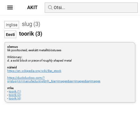
AKIT
slug (3)
toorik (3)
olemus
liik pooltooteid, eeskätt metallitööstuses
Wiktionary:
4. a solid block or piece of roughly shaped metal
näiteid
https://en.wikipedia.org/wiki/Bar_stock
https://duckduckgo.com/?
q=slug+in+manufacturing&t=h_&iar=images&iax=images&ia=images
vt ka
-
toorik (1)
-
toorik (2)
-
toorik (4)