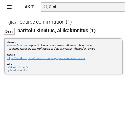
AKIT
source confirmation (1)
päritolu kinnitus, allikakinnitus (1)
olemus
varade
või
andmete
päritolu kinnitus kontekstist sõltuvas tähenduses
=
confirmation of the origin of assets or data in a context-dependent sense
näiteid
https://freedom.press/training/verifying-open-source-software/
vt ka
-
allikakinnitus (2)
-
päritolusertifikaat