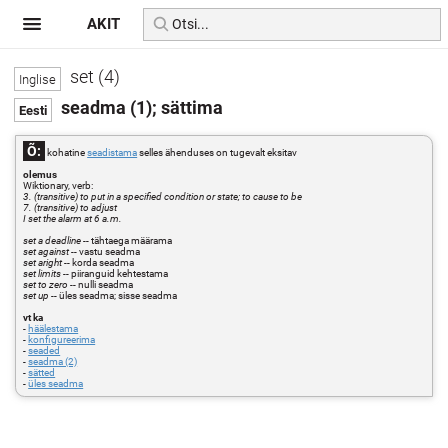
AKIT
set (4)
seadma (1); sättima
Õ:
kohatine
seadistama
selles ähenduses on tugevalt eksitav
olemus
Wiktionary, verb:
3. (transitive) to put in a specified condition or state; to cause to be
7. (transitive) to adjust
I set the alarm at 6 a.m.
set a deadline
-- tähtaega määrama
set against
-- vastu seadma
set aright
-- korda seadma
set limits
-- piiranguid kehtestama
set to zero
-- nulli seadma
set up
-- üles seadma; sisse seadma
vt ka
-
häälestama
-
konfigureerima
-
seaded
-
seadma (2)
-
sätted
-
üles seadma