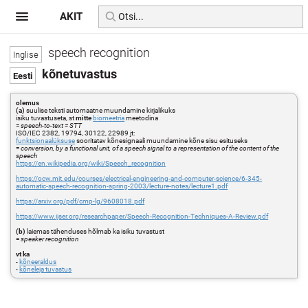
AKIT
speech recognition
kõnetuvastus
olemus
(a)
suulise teksti automaatne muundamine kirjalikuks
isiku tuvastuseta, st
mitte
biomeetria
meetodina
=
speech-to-text = STT
ISO/IEC 2382, 19794, 30122, 22989 jt:
funktsionaalüksuse
sooritatav kõnesignaali muundamine kõne sisu esituseks
=
conversion, by a functional unit, of a speech signal to a representation of the content of the
speech
https://en.wikipedia.org/wiki/Speech_recognition
https://ocw.mit.edu/courses/electrical-engineering-and-computer-science/6-345-
automatic-speech-recognition-spring-2003/lecture-notes/lecture1.pdf
https://arxiv.org/pdf/cmp-lg/9608018.pdf
https://www.ijser.org/researchpaper/Speech-Recognition-Techniques-A-Review.pdf
(b)
laiemas tähenduses hõlmab ka isiku tuvastust
=
speaker recognition
vt ka
-
kõneeraldus
-
kõneleja tuvastus