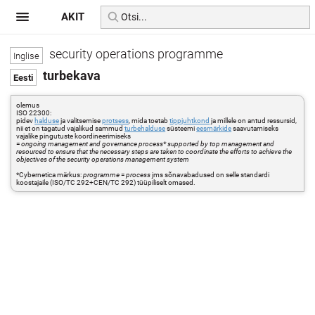
AKIT
security operations programme
turbekava
olemus
ISO 22300:
pidev
halduse
ja valitsemise
protsess
, mida toetab
tippjuhtkond
ja millele on antud ressursid,
nii et on tagatud vajalikud sammud
turbehalduse
süsteemi
eesmärkide
saavutamiseks
vajalike pingutuste koordineerimiseks
=
ongoing management and governance process* supported by top management and
resourced to ensure that the necessary steps are taken to coordinate the efforts to achieve the
objectives of the security operations management system
*Cybernetica märkus:
programme
=
process
jms sõnavabadused on selle standardi
koostajaile (ISO/TC 292+CEN/TC 292) tüüpiliselt omased.