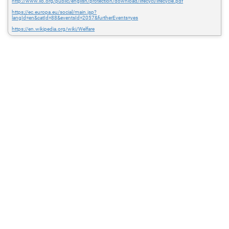
http://www.ilo.org/public/english/protection/download/lifecycl/lifecycle.pdf
https://ec.europa.eu/social/main.jsp?
langId=en&catId=88&eventsId=2057&furtherEvents=yes
https://en.wikipedia.org/wiki/Welfare