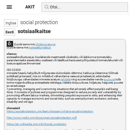
AKIT
social protection
sotsiaalkaitse
Õ:
(i) pole sama mis
ühiskonnaturve
(ii) pole sama mis
sotsiaalturvalisus
olemus
sotsiaalkindlustuse ja -hoolekande meetmestik üksikisiku või leibkonna toimetuleku
parandamiseks sissetuleku osalisest või täielikust kaotusest põhjustatud toimetulekuriski või
toetusvajaduse ilmnemisel
ISO 22300:
inimeste heaolu kahjulikult mõjutavate olukordade vältimine, haldus ja ületamine; hõlmab
poliitikaid ja kavasid, mis on mõeldud vähendama vaesust ja kaitsetust, edendades
tööjõuturge, vähendades inimeste avatust
riskidele
ning suurendades nende
suutvust
tulla
toime majanduslike ja sotsiaalsete riskidega, näiteks tööpuuduse, hüljatuse, haiguste, puuete
ja vanadusega
=
preventing, managing and overcoming situations that adversely affect people’s well-being
Note. It consists of policies and programmes designed to reduce poverty and vulnerability by
promoting efficient labour markets, diminishing people’s exposure to risks, and enhancing their
capacity to manage economic and social risks, such as unemployment, exclusion, sickness,
disability and old age
ülevaateid
https://socialprotection.org/learn/glossary/what-is-social-protection
http://www.gsdrc.org/docs/open/socialprotection.pdf
https://en.wikipedia.org/wiki/Social_protection