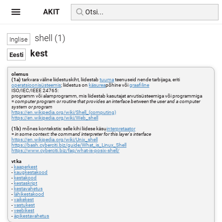
AKIT
shell (1)
kest
olemus
(1a)
tarkvara väline liidestuskiht, liidestab
tuuma
teenuseid nende tarbijaga, eriti
operatsioonisüsteemis
; liidestus on
käsurea
põhine või
graafiline
ISO/IEC/IEEE 24765:
programm või alamprogramm, mis liidestab kasutajat arvutisüsteemiga või programmiga
=
computer program or routine that provides an interface between the user and a computer
system or program
https://en.wikipedia.org/wiki/Shell_(computing)
https://en.wikipedia.org/wiki/Web_shell
(1b)
mõnes kontekstis: selle kihi liidese käsu
interpretaator
=
in some context: the command interpreter for this layer's interface
https://en.wikipedia.org/wiki/Unix_shell
https://bash.cyberciti.biz/guide/What_is_Linux_Shell
https://www.cyberciti.biz/faq/what-is-posix-shell/
vt ka
-
kaaperkest
-
kaugkestakood
-
kestakood
-
kestaskript
-
kestavahetus
-
lähikestakood
-
vaikekest
-
vastukest
-
veebikest
-
äpikestavahetus