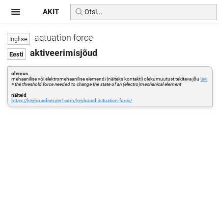
AKIT
actuation force
aktiveerimisjõud
olemus
mehaanilise või elektromehaanilise elemendi (näiteks kontakti) olekumuutust tekitava jõu
lävi
=
the threshold force needed to change the state of an (electro)mechanical element
näiteid
https://keyboardsexpert.com/keyboard-actuation-force/