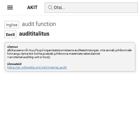
AKIT
audit function
audititalitus
olemus
allüksusena või muul kujul organisatsioonisisene auditeerimisorgan, mis annab juhtkonnale
hinnangu tema töö kohta ja seirab juhtkonna meetmete rakendamist
=
an internal auditing unit or body
ülevaateid
https://en.wikipedia.org/wiki/Internal_audit