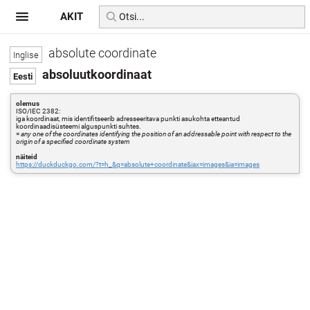
AKIT
absolute coordinate
absoluutkoordinaat
olemus
ISO/IEC 2382:
iga koordinaat, mis identifitseerib adresseeritava punkti asukohta etteantud
koordinaadisüsteemi alguspunkti suhtes.
=
any one of the coordinates identifying the position of an addressable point with respect to the
origin of a specified coordinate system
näiteid
https://duckduckgo.com/?t=h_&q=absolute+coordinate&iax=images&ia=images