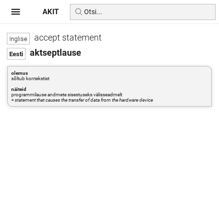
AKIT
accept statement
aktseptlause
olemus
sõltub kontekstist
näiteid
programmilause andmete sisestuseks välisseadmelt
=
statement that causes the transfer of data from the hardware device