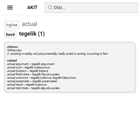
AKIT
actual
tegelik (1)
olemus
Wiktionary:
2. existing in reality, not just potentially; really acted or acting; occurring in fact
näiteid
actual argument
-- tegelik argument
actual cost
-- tegelik maksumus
actual duration
-- tegelik kestus
actual finish date
-- tegelik lõpukuupäev
actual outcome
-- tegelik tulemus; tegelik käitumine
actual parameter
-- tegelik parameeter
actual result
-- tegelik tulemus
actual start date
-- tegelik alguskuupäev