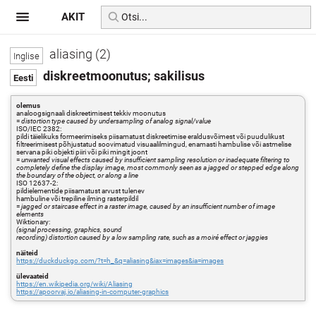
AKIT
aliasing (2)
diskreetmoonutus; sakilisus
olemus
analoogsignaali diskreetimisest tekkiv moonutus
=
distortion type caused by undersampling of analog signal/value
ISO/IEC 2382:
pildi täielikuks formeerimiseks piisamatust diskreetimise eraldusvõimest või puudulikust
filtreerimisest põhjustatud soovimatud visuaalilmingud, enamasti hambulise või astmelise
servana piki objekti piiri või piki mingit joont
=
unwanted visual effects caused by insufficient sampling resolution or inadequate filtering to
completely define the display image, most commonly seen as a jagged or stepped edge along
the boundary of the object, or along a line
ISO 12637-2:
pildielementide piisamatust arvust tulenev
hambuline või trepiline ilming rasterpildil
=
jagged or staircase effect in a raster image, caused by an insufficient number of image
elements
Wiktionary:
(signal processing, graphics, sound
recording) distortion caused by a low sampling rate, such as a moiré effect or jaggies
näiteid
https://duckduckgo.com/?t=h_&q=aliasing&iax=images&ia=images
ülevaateid
https://en.wikipedia.org/wiki/Aliasing
https://apoorvaj.io/aliasing-in-computer-graphics