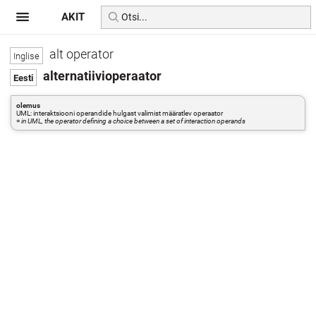
AKIT
alt operator
alternatiivioperaator
olemus
UML: interaktsiooni operandide hulgast valimist määratlev operaator
=
in UML, the operator defining a choice between a set of interaction operands