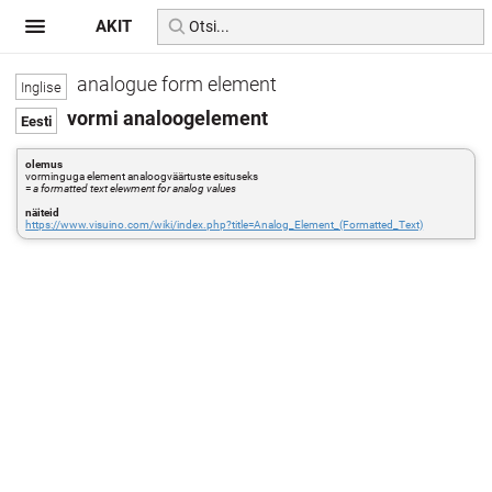
AKIT
analogue form element
vormi analoogelement
olemus
vorminguga element analoogväärtuste esituseks
=
a formatted text elewment for analog values
näiteid
https://www.visuino.com/wiki/index.php?title=Analog_Element_(Formatted_Text)