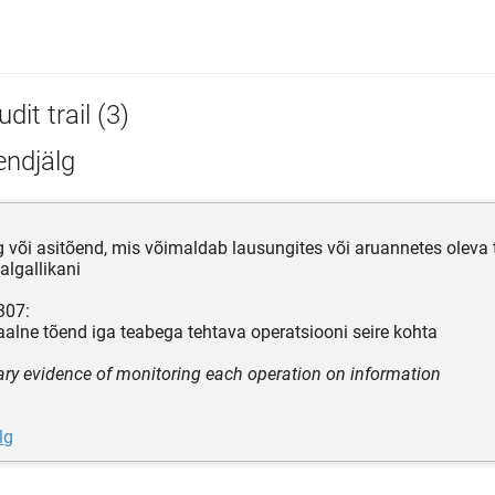
dit trail (3)
endjälg
g või asitõend, mis võimaldab lausungites või aruannetes oleva 
 algallikani
307:
lne tõend iga teabega tehtava operatsiooni seire kohta
y evidence of monitoring each operation on information
lg