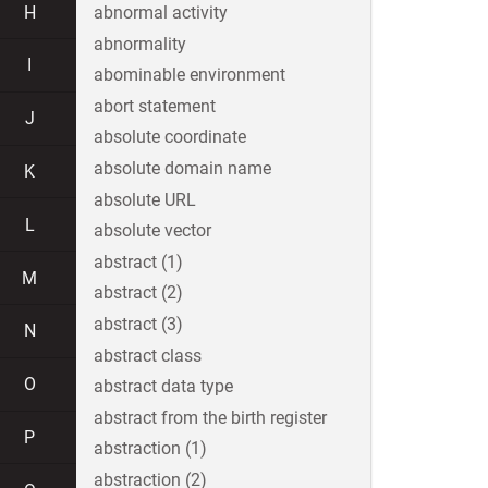
H
abnormal activity
abnormality
I
abominable environment
abort statement
J
absolute coordinate
absolute domain name
K
absolute URL
L
absolute vector
abstract (1)
M
abstract (2)
abstract (3)
N
abstract class
O
abstract data type
abstract from the birth register
P
abstraction (1)
abstraction (2)