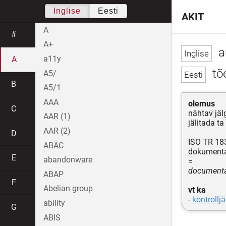
Inglise
Eesti
AKIT
A
#
A+
au
a11y
A
tõ
A5/
B
A5/1
AAA
olemus
C
nähtav jäl
AAR (1)
jälitada ta
AAR (2)
D
ISO TR 18
ABAC
dokumentaa
E
abandonware
=
documentar
ABAP
F
Abelian group
vt ka
-
kontrolljä
ability
G
ABIS