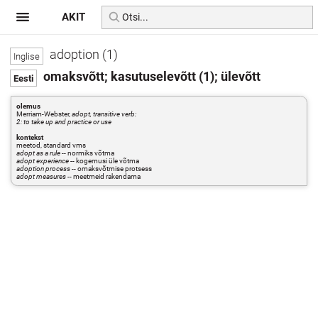
AKIT
adoption (1)
omaksvõtt; kasutuselevõtt (1); ülevõtt
olemus
Merriam-Webster,
adopt, transitive verb:
2: to take up and practice or use
kontekst
meetod, standard vms
adopt as a rule
-- normiks võtma
adopt experience
-- kogemusi üle võtma
adoption process
-- omaksvõtmise protsess
adopt measures
-- meetmeid rakendama